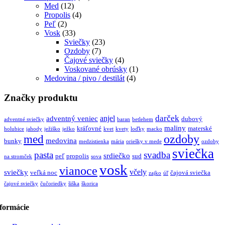
Med
(12)
Propolis
(4)
Peľ
(2)
Vosk
(33)
Sviečky
(23)
Ozdoby
(7)
Čajové sviečky
(4)
Voskované obrúsky
(1)
Medovina / pivo / destilát
(4)
Značky produktu
darček
anjel
adventný veniec
dubový
adventné sviečky
baran
betlehem
maliny
kráľovné
materské
holubice
jahody
ježiško
ježko
kvet
kvety
loďky
macko
ozdoby
med
medovina
bunky
medzistienka
mária
oriešky v mede
ozdoby
sviečka
pasta
svadba
srdiečko
peľ
propolis
sud
na stromček
sova
vosk
vianoce
včely
sviečky
veľká noc
čajová sviečka
zajko
úľ
čajové sviečky
čučoriedky
šiška
škorica
formácie