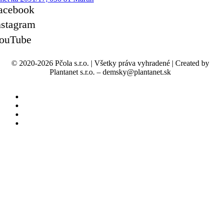
acebook
nstagram
ouTube
© 2020-2026 Pčola s.r.o.
|
Všetky práva vyhradené
|
Created by
Plantanet s.r.o. – demsky@plantanet.sk