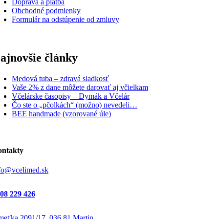
Doprava a platba
Obchodné podmienky
Formulár na odstúpenie od zmluvy
ajnovšie články
Medová tuba – zdravá sladkosť
Vaše 2% z dane môžete darovať aj včielkam
Včelárske časopisy – Dymák a Včelár
Čo ste o „pčolkách“ (možno) nevedeli…
BEE handmade (vzorované úle)
ntakty
fo@vcelimed.sk
08 229 426
eťka 2091/17, 036 81 Martin