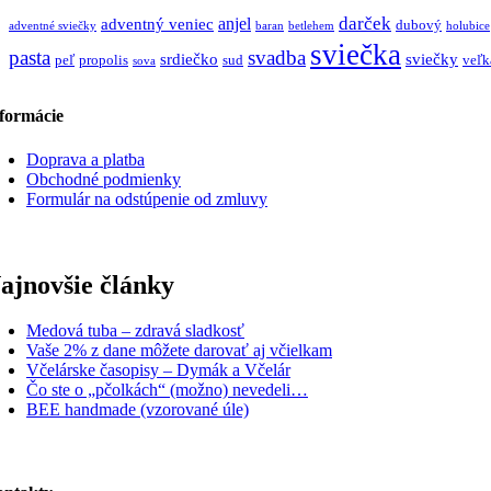
darček
anjel
adventný veniec
dubový
adventné sviečky
baran
betlehem
holubice
sviečka
pasta
svadba
srdiečko
sviečky
peľ
propolis
sud
veľk
sova
formácie
Doprava a platba
Obchodné podmienky
Formulár na odstúpenie od zmluvy
ajnovšie články
Medová tuba – zdravá sladkosť
Vaše 2% z dane môžete darovať aj včielkam
Včelárske časopisy – Dymák a Včelár
Čo ste o „pčolkách“ (možno) nevedeli…
BEE handmade (vzorované úle)