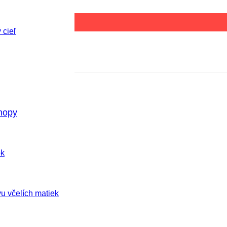
 cieľ
hopy
ok
u včelích matiek