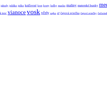
me
maliny
kráľovné
materské bunky
jahody
ježiško
ježko
kvet
kvety
loďky
macko
vosk
vianoce
včely
á noc
čajová sviečka
zajko
úľ
čajové sviečky
čučorie