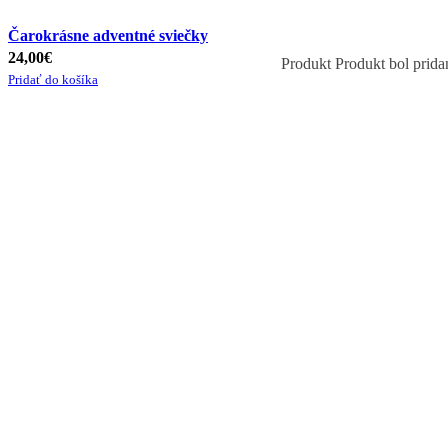
Čarokrásne adventné sviečky
24,00
€
Produkt
Produkt
bol prida
Pridať do košíka