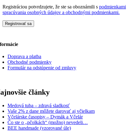
Registráciou potvrdzujete, že ste sa oboznámili s
podmienkami
spracúvania osobných údajov a obchodnými podmienkami.
Registrovať sa
formácie
Doprava a platba
Obchodné podmienky
Formulár na odstúpenie od zmluvy
ajnovšie články
Medová tuba – zdravá sladkosť
Vaše 2% z dane môžete darovať aj včielkam
Včelárske časopisy – Dymák a Včelár
Čo ste o „pčolkách“ (možno) nevedeli…
BEE handmade (vzorované úle)