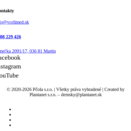
ntakty
fo@vcelimed.sk
08 229 426
eťka 2091/17, 036 81 Martin
acebook
nstagram
ouTube
© 2020-2026 Pčola s.r.o.
|
Všetky práva vyhradené
|
Created by
Plantanet s.r.o. – demsky@plantanet.sk