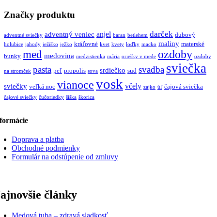
Značky produktu
darček
anjel
adventný veniec
dubový
adventné sviečky
baran
betlehem
maliny
kráľovné
materské
holubice
jahody
ježiško
ježko
kvet
kvety
loďky
macko
ozdoby
med
medovina
bunky
medzistienka
mária
oriešky v mede
ozdoby
sviečka
pasta
svadba
srdiečko
peľ
propolis
sud
na stromček
sova
vosk
vianoce
včely
sviečky
veľká noc
čajová sviečka
zajko
úľ
čajové sviečky
čučoriedky
šiška
škorica
formácie
Doprava a platba
Obchodné podmienky
Formulár na odstúpenie od zmluvy
ajnovšie články
Medová tuba – zdravá sladkosť