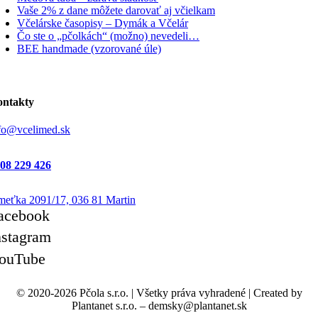
Vaše 2% z dane môžete darovať aj včielkam
Včelárske časopisy – Dymák a Včelár
Čo ste o „pčolkách“ (možno) nevedeli…
BEE handmade (vzorované úle)
ntakty
fo@vcelimed.sk
08 229 426
eťka 2091/17, 036 81 Martin
acebook
nstagram
ouTube
© 2020-2026 Pčola s.r.o.
|
Všetky práva vyhradené
|
Created by
Plantanet s.r.o. – demsky@plantanet.sk