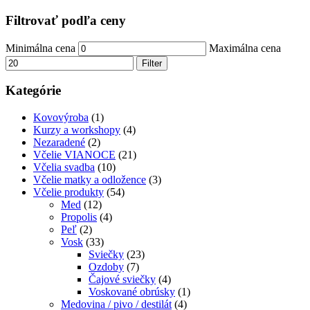
Filtrovať podľa ceny
Minimálna cena
Maximálna cena
Filter
Kategórie
Kovovýroba
(1)
Kurzy a workshopy
(4)
Nezaradené
(2)
Včelie VIANOCE
(21)
Včelia svadba
(10)
Včelie matky a odložence
(3)
Včelie produkty
(54)
Med
(12)
Propolis
(4)
Peľ
(2)
Vosk
(33)
Sviečky
(23)
Ozdoby
(7)
Čajové sviečky
(4)
Voskované obrúsky
(1)
Medovina / pivo / destilát
(4)