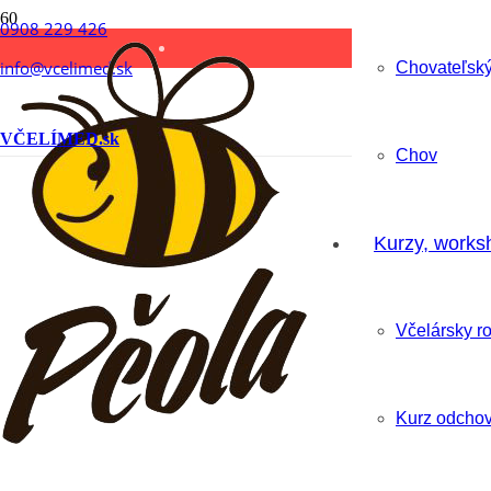
0908 229 426
info@vcelimed.sk
Chovateľský
VČELÍMED.sk
Chov
Kurzy, works
Včelársky r
Kurz odchov