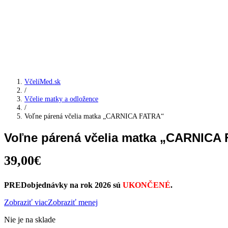
VčelíMed.sk
/
Včelie matky a odložence
/
Voľne párená včelia matka „CARNICA FATRA“
Voľne párená včelia matka „CARNICA
39,00
€
PREDobjednávky na rok 2026 sú
UKONČENÉ
.
Zobraziť viac
Zobraziť menej
Nie je na sklade