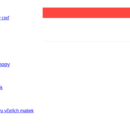
 cieľ
hopy
ok
u včelích matiek