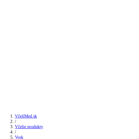
VčelíMed.sk
/
Včelie produkty
/
Vosk