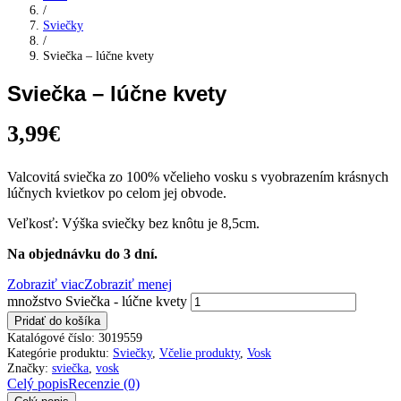
/
Sviečky
/
Sviečka – lúčne kvety
Sviečka – lúčne kvety
3,99
€
Valcovitá sviečka zo 100% včelieho vosku s vyobrazením krásnych
lúčnych kvietkov po celom jej obvode.
Veľkosť: Výška sviečky bez knôtu je 8,5cm.
Na objednávku do 3 dní.
Zobraziť viac
Zobraziť menej
množstvo Sviečka - lúčne kvety
Pridať do košíka
Katalógové číslo:
3019559
Kategórie produktu:
Sviečky
,
Včelie produkty
,
Vosk
Značky:
sviečka
,
vosk
Celý popis
Recenzie (0)