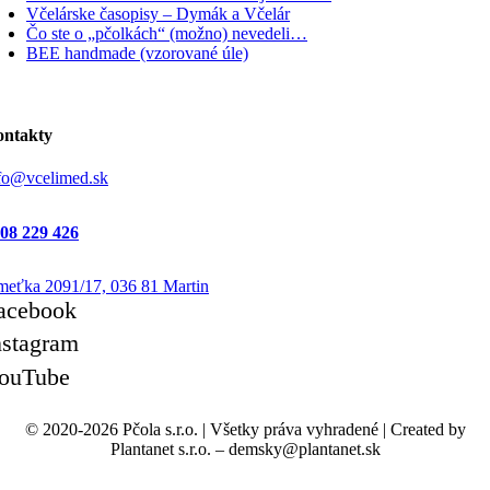
Včelárske časopisy – Dymák a Včelár
Čo ste o „pčolkách“ (možno) nevedeli…
BEE handmade (vzorované úle)
ntakty
fo@vcelimed.sk
08 229 426
eťka 2091/17, 036 81 Martin
acebook
nstagram
ouTube
© 2020-2026 Pčola s.r.o.
|
Všetky práva vyhradené
|
Created by
Plantanet s.r.o. – demsky@plantanet.sk