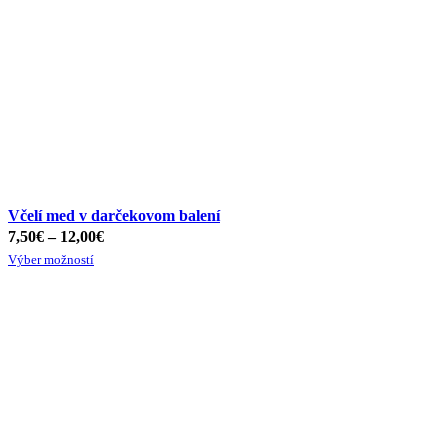
Včelí med v darčekovom balení
7,50
€
–
12,00
€
Výber možností