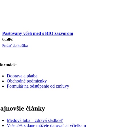
Pastovaný včelí med s BIO zázvorom
6,50
€
Pridať do košíka
formácie
Doprava a platba
Obchodné podmienky
Formulár na odstúpenie od zmluvy
ajnovšie články
Medová tuba – zdravá sladkosť
Vaše 2% z dane môžete darovať aj včielkam