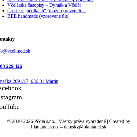
Včelárske časopisy – Dymák a Včelár
Čo ste o „pčolkách“ (možno) nevedeli…
BEE handmade (vzorované úle)
ntakty
fo@vcelimed.sk
08 229 426
eťka 2091/17, 036 81 Martin
acebook
nstagram
ouTube
© 2020-2026 Pčola s.r.o.
|
Všetky práva vyhradené
|
Created by
Plantanet s.r.o. – demsky@plantanet.sk