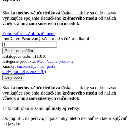
Sladká
medovo-čučoriedková láska
… tak by sa dalo nazvať
vynikajúce spojenie sladučkého
krémového medu
od našich
včielok a
mrazom sušených čučoriedok
.
Zobraziť viac
Zobraziť menej
množstvo Pastovaný včelí med s čučoriedkami
Pridať do košíka
Katalógové číslo:
5111016
Kategórie produktu:
Med
,
Včelie produkty
Značky:
čučoriedky
,
med
,
pasta
Celý popis
Recenzie (0)
Celý popis
Sladká
medovo-čučoriedková láska
… tak by sa dalo nazvať
vynikajúce spojenie sladučkého
krémového medu
od našich
včielok a
mrazom sušených čučoriedok
.
Túto dobrôtku si zamilujú
malý aj veľký
.
Do jogurtu, na pečivo, či palacinky, alebo nechať len tak rozplývať
na jazyku.