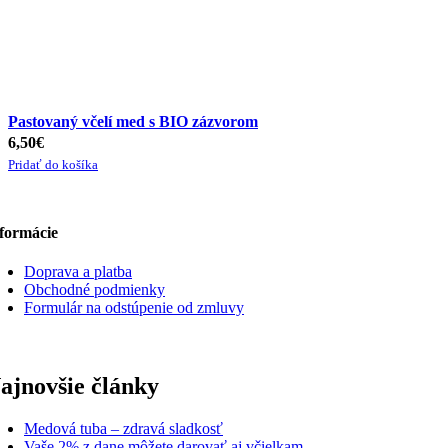
Pastovaný včelí med s BIO zázvorom
6,50
€
Pridať do košíka
formácie
Doprava a platba
Obchodné podmienky
Formulár na odstúpenie od zmluvy
ajnovšie články
Medová tuba – zdravá sladkosť
Vaše 2% z dane môžete darovať aj včielkam