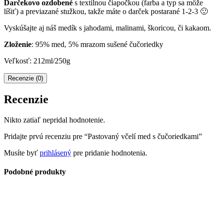
Darčekovo ozdobené
s textilnou čiapočkou (farba a typ sa môže
líšiť) a previazané stužkou, takže máte o darček postarané 1-2-3 🙂
Vyskúšajte aj náš medík s jahodami, malinami, škoricou, či kakaom.
Zloženie
: 95% med, 5% mrazom sušené čučoriedky
Veľkosť: 212ml/250g
Recenzie (0)
Recenzie
Nikto zatiaľ nepridal hodnotenie.
Pridajte prvú recenziu pre “Pastovaný včelí med s čučoriedkami”
Musíte byť
prihlásený
pre pridanie hodnotenia.
Podobné produkty